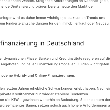
tscheidenden Wandel. Steigende Anforderungen an Nachhaltigkeit,
ende Digitalisierung prägen bereits heute den Markt der
anleger wird es daher immer wichtiger, die aktuellen
Trends und
um fundierte Entscheidungen für den Immobilienkauf oder Neubau
ufinanzierung in Deutschland
ner dynamischen Phase. Banken und Kreditinstitute reagieren auf di
en Angeboten und neuen Finanzierungsmodellen. Zu den wichtigsten
moderne
Hybrid- und Online-Finanzierungen
.
n den letzten Jahren erhebliche Schwankungen erlebt haben. Nach ei
e private Kreditnehmer nun wieder stabilere Tendenzen.
ber die
KfW
– gewinnen weiterhin an Bedeutung. Sie erleichtern de
rgieeffizientes Bauen, setzen jedoch auch höhere Anforderungen 