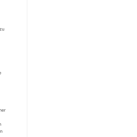
 zu
e
ner
n
an