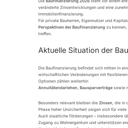
Die
Baufinanzierung 2026
steht vor einem en
veränderte Zinsentwicklungen und eine zunehm
Immobilienfinanzierung.
Für private Bauherren, Eigennutzer und Kapital
Perspektiven der Baufinanzierung
zu kennen, 
treffen.
Aktuelle Situation der Ba
Die Baufinanzierung befindet sich mitten in ei
wirtschaftlichen Veränderungen mit flexibler
Optionen zählen weiterhin
Annuitätendarlehen
,
Bausparverträge
sowie 
Besonders relevant bleiben die
Zinsen
, die i
Phase hoher Unsicherheit zeigen sich für viel
Auch staatliche Förderungen – insbesondere ü
Zugang zu Wohneigentum und unterstützen ene