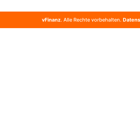
vFinanz
. Alle Rechte vorbehalten.
Datens