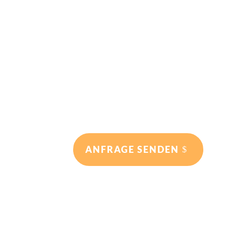
ANFRAGE SENDEN