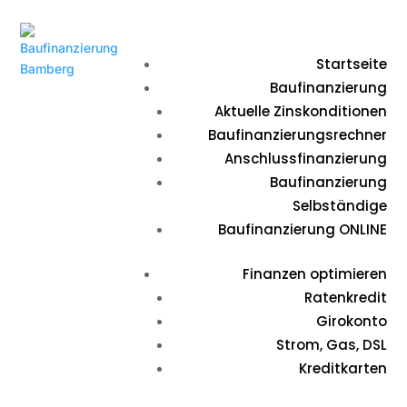
Startseite
Baufinanzierung
Aktuelle Zinskonditionen
Baufinanzierungsrechner
Anschlussfinanzierung
Baufinanzierung
Selbständige
Baufinanzierung ONLINE
Finanzen optimieren
Ratenkredit
Girokonto
Strom, Gas, DSL
Kreditkarten